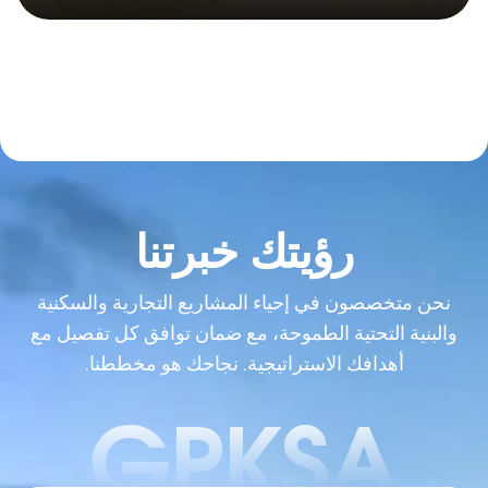
رؤيتك خبرتنا
نحن متخصصون في إحياء المشاريع التجارية والسكنية
والبنية التحتية الطموحة، مع ضمان توافق كل تفصيل مع
أهدافك الاستراتيجية. نجاحك هو مخططنا.
GPKSA