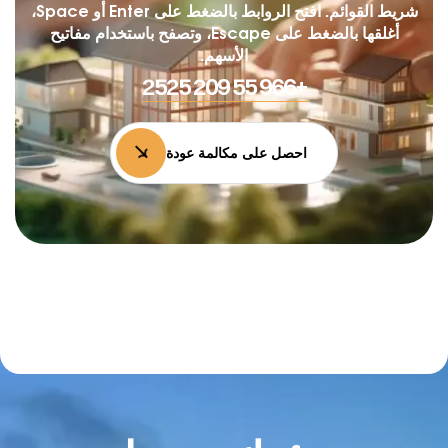
شريط القوائم. افتح الروابط بالضغط على Enter أو Space،
أغلقها بالضغط على Escape، وتصفح باستخدام مفاتيح
الأسهم.
+966 55 209 2525
احصل على مكالمة عودة