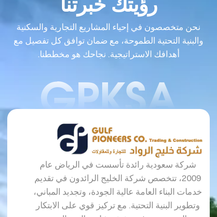
رؤيتك خبرتنا
نحن متخصصون في إحياء المشاريع التجارية والسكنية
والبنية التحتية الطموحة، مع ضمان توافق كل تفصيل مع
أهدافك الاستراتيجية. نجاحك هو مخططنا.
GPKSA
شركة سعودية رائدة تأسست في الرياض عام
2009، تتخصص شركة الخليج الرائدون في تقديم
خدمات البناء العامة عالية الجودة، وتجديد المباني،
وتطوير البنية التحتية. مع تركيز قوي على الابتكار