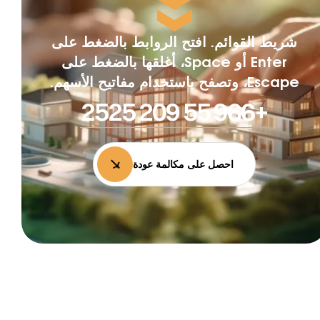
شريط القوائم. افتح الروابط بالضغط على
Enter أو Space، أغلقها بالضغط على
Escape، وتصفح باستخدام مفاتيح الأسهم.
+966 55 209 2525
احصل على مكالمة عودة