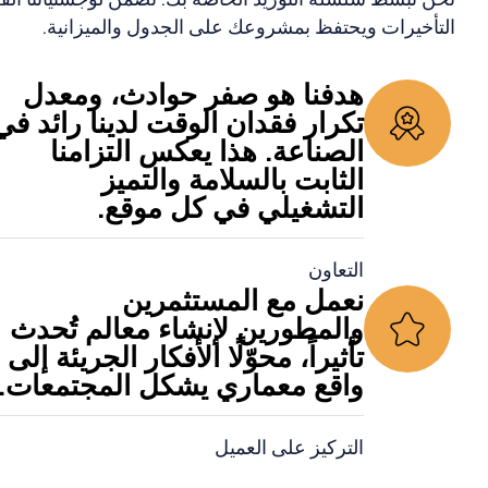
التأخيرات ويحتفظ بمشروعك على الجدول والميزانية.
هدفنا هو صفر حوادث، ومعدل
تكرار فقدان الوقت لدينا رائد في
الصناعة. هذا يعكس التزامنا
الثابت بالسلامة والتميز
التشغيلي في كل موقع.
التعاون
نعمل مع المستثمرين
والمطورين لإنشاء معالم تُحدث
تأثيراً، محوّلًا الأفكار الجريئة إلى
واقع معماري يشكل المجتمعات.
التركيز على العميل